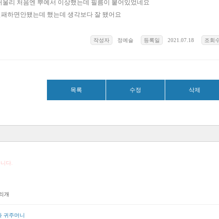
거울리 처음엔 뿌예서 이상했는데 필름이 붙어있었네요
패하면안됐는데 했는데 생각보다 잘 됐어요
작성자
정예슬
등록일
2021.07.18
조회
목록
수정
삭제
니다.
리개
과 귀주머니