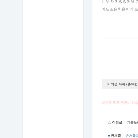
너무 재미있었어요 
바느질은처음이라 실
▷ 의견 목록 (총0개)
의견글 등록 권한이 없습
△ 이전글
괴불노
■
현재글
손거울