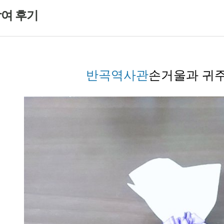
여 후기
반곡역사관
손거울과 귀