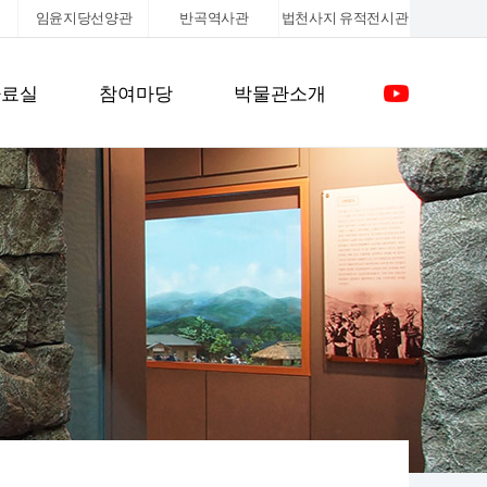
임윤지당선양관
반곡역사관
법천사지
유적전시관
자료실
참여마당
박물관소개