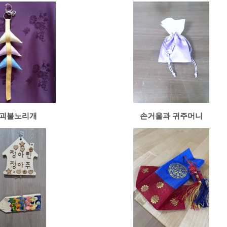
괴불노리개
손거울과 귀주머니