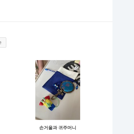
관
손거울과 귀주머니