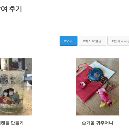
여 후기
#모두
#역사박물관
#반곡역사
젤캔들 만들기
손거울 귀주머니