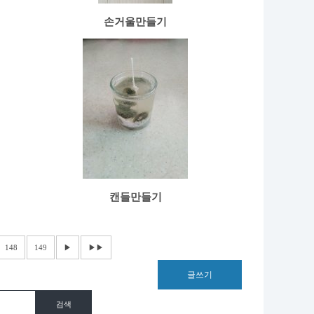
손거울만들기
캔들만들기
148
149
▶
▶▶
글쓰기