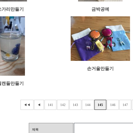
쏘가리만들기
금박공예
손거울만들기
젤캔들만들기
◀◀
◀
141
142
143
144
145
146
147