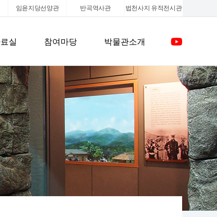
임윤지당선양관
반곡역사관
법천사지
유적전시관
자료실
참여마당
박물관소개