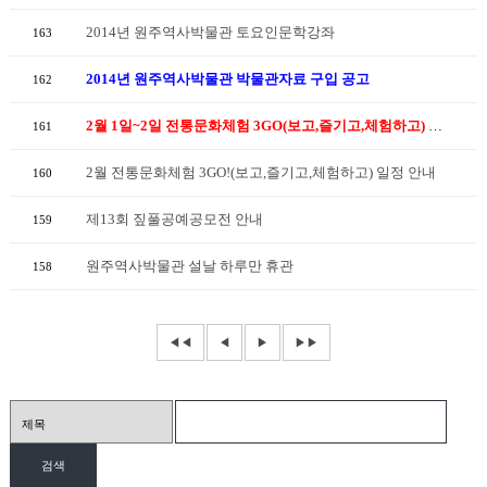
2014년 원주역사박물관 토요인문학강좌
163
2014년 원주역사박물관 박물관자료 구입 공고
162
2월 1일~2일 전통문화체험 3GO(보고,즐기고,체험하고) 일정변경
161
2월 전통문화체험 3GO!(보고,즐기고,체험하고) 일정 안내
160
제13회 짚풀공예공모전 안내
159
원주역사박물관 설날 하루만 휴관
158
◀◀
◀
▶
▶▶