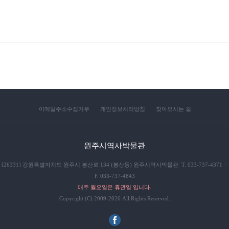
이메일주소수집거부
개인정보처리방침
찾아오시는 길
원주시역사박물관
[26331] 강원특별자치도 원주시 봉산로 134 (봉산동) 원주시역사박물관 T. 033-737-4371ㆍ
F. 033-737-4843
매주 월요일은 휴관일 입니다.
Copyright (C) 2009-2026 All Rights Reserved.