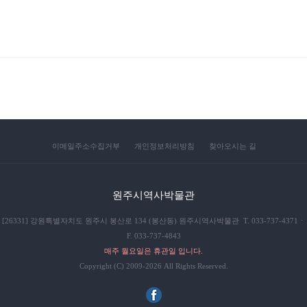
이메일주소수집거부
개인정보처리방침
찾아오시는 길
원주시역사박물관
[26331] 강원특별자치도 원주시 봉산로 134 (봉산동) 원주시역사박물관 T. 033-737-4371ㆍ
F. 033-737-4843
매주 월요일은 휴관일 입니다.
Copyright (C) 2009-2026 All Rights Reserved.