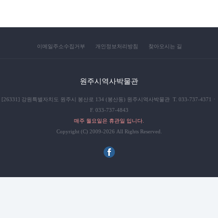
이메일주소수집거부
개인정보처리방침
찾아오시는 길
원주시역사박물관
[26331] 강원특별자치도 원주시 봉산로 134 (봉산동) 원주시역사박물관 T. 033-737-4371ㆍ
F. 033-737-4843
매주 월요일은 휴관일 입니다.
Copyright (C) 2009-2026 All Rights Reserved.