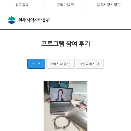
강원감영
조엄기념관
임윤지당선양관
프로그램 참여 후기
#모두
#역사박물관
#반곡역사관