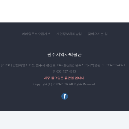
이메일주소수집거부
개인정보처리방침
찾아오시는 길
원주시역사박물관
[26331] 강원특별자치도 원주시 봉산로 134 (봉산동) 원주시역사박물관 T. 033-737-4371ㆍ
F. 033-737-4843
매주 월요일은 휴관일 입니다.
Copyright (C) 2009-2026 All Rights Reserved.