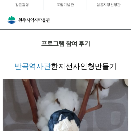
강원감영
조엄기념관
임윤지당선양관
프로그램 참여 후기
반곡역사관
한지선사인형만들기