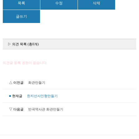
목록
수정
삭제
글쓰기
▷ 의견 목록 (총0개)
의견글 등록 권한이 없습니다.
△ 이전글
화관만들기
■
현재글
한지선사인형만들기
▽ 다음글
반곡역사관 화관만들기