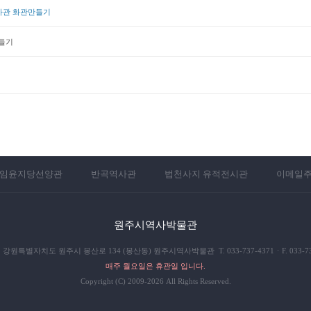
사관 화관만들기
들기
임윤지당선양관
반곡역사관
법천사지 유적전시관
이메일
원주시역사박물관
1] 강원특별자치도 원주시 봉산로 134 (봉산동) 원주시역사박물관 T. 033-737-4371ㆍF. 033-73
매주 월요일은 휴관일 입니다.
Copyright (C) 2009-2026 All Rights Reserved.