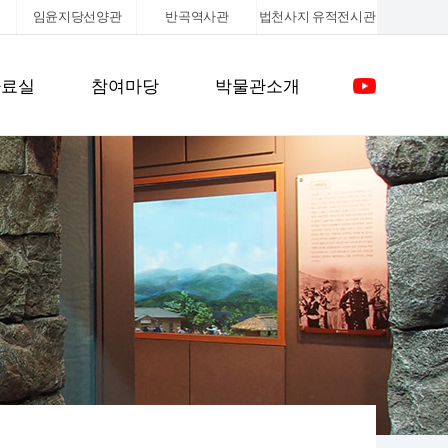
임윤지당선양관
반곡역사관
법천사지
유적전시관
자료실
참여마당
박물관소개