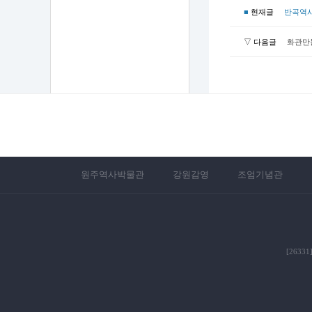
■
현재글
반곡역
▽ 다음글
화관만
원주역사박물관
강원감영
조엄기념관
[2633