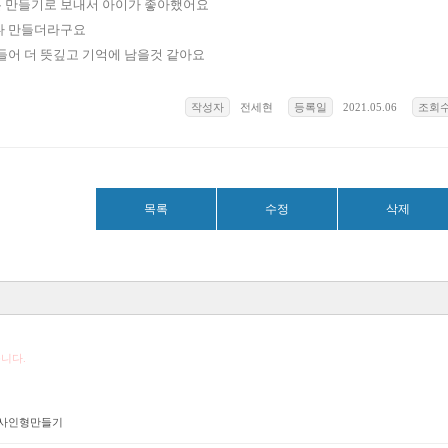
 만들기로 보내서 아이가 좋아했어요
다 만들더라구요
들어 더 뜻깊고 기억에 남을것 같아요
작성자
전세현
등록일
2021.05.06
조회
목록
수정
삭제
니다.
사인형만들기