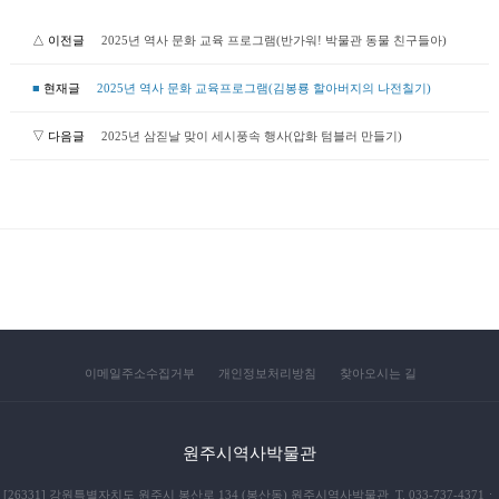
△ 이전글
2025년 역사 문화 교육 프로그램(반가워! 박물관 동물 친구들아)
■
현재글
2025년 역사 문화 교육프로그램(김봉룡 할아버지의 나전칠기)
▽ 다음글
2025년 삼짇날 맞이 세시풍속 행사(압화 텀블러 만들기)
이메일주소수집거부
개인정보처리방침
찾아오시는 길
원주시역사박물관
[26331] 강원특별자치도 원주시 봉산로 134 (봉산동) 원주시역사박물관 T. 033-737-4371ㆍ