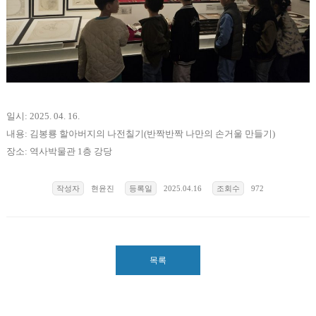
일시: 2025. 04. 16.
내용: 김봉룡 할아버지의 나전칠기(반짝반짝 나만의 손거울 만들기)
장소: 역사박물관 1층 강당
작성자
현윤진
등록일
2025.04.16
조회수
972
목록