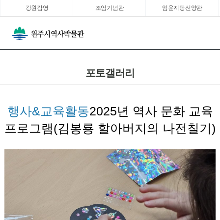
강원감영
조엄기념관
임윤지당선양관
포토갤러리
행사&교육활동
2025년 역사 문화 교육
프로그램(김봉룡 할아버지의 나전칠기)