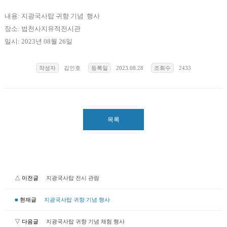
내용: 지광국사탑 귀향 기념 행사
장소: 법천사지유적전시관
일시: 2023년 08월 26일
작성자
김인호
등록일
2023.08.28
조회수
2433
목록
△ 이전글
지광국사탑 전시 관람
■
현재글
지광국사탑 귀향 기념 행사
▽ 다음글
지광국사탑 귀향 기념 체험 행사