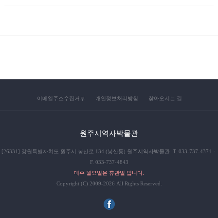
이메일주소수집거부
개인정보처리방침
찾아오시는 길
원주시역사박물관
[26331] 강원특별자치도 원주시 봉산로 134 (봉산동) 원주시역사박물관 T. 033-737-4371ㆍ
F. 033-737-4843
매주 월요일은 휴관일 입니다.
Copyright (C) 2009-2026 All Rights Reserved.