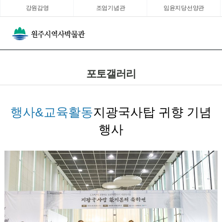
강원감영
조엄기념관
임윤지당선양관
포토갤러리
행사&교육활동
지광국사탑 귀향 기념
행사