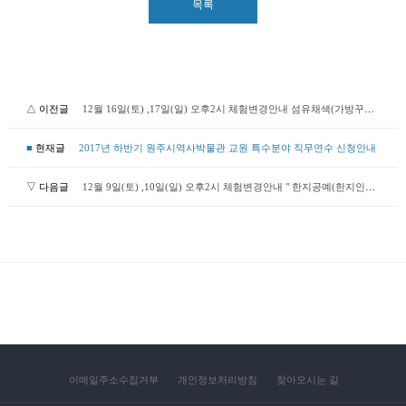
목록
△ 이전글
12월 16일(토) ,17일(일) 오후2시 체험변경안내 섬유채색(가방꾸미기)체험ㅡ> 한지공예(한지인..
■
현재글
2017년 하반기 원주시역사박물관 교원 특수분야 직무연수 신청안내
▽ 다음글
12월 9일(토) ,10일(일) 오후2시 체험변경안내 " 한지공예(한지인형만들기)체험ㅡㅡ>섬유채색(..
이메일주소수집거부
개인정보처리방침
찾아오시는 길