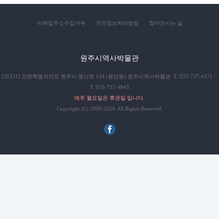
이메일주소수집거부
개인정보처리방침
찾아오시는 길
원주시역사박물관
[26331] 강원특별자치도 원주시 봉산로 134 (봉산동) 원주시역사박물관 T. 033-737-4371ㆍ
F. 033-737-4843
매주 월요일은 휴관일 입니다.
Copyright (C) 2009-2026 All Rights Reserved.