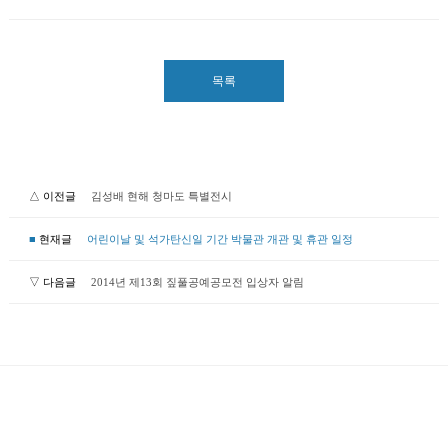
목록
△ 이전글
김성배 현해 청마도 특별전시
■
현재글
어린이날 및 석가탄신일 기간 박물관 개관 및 휴관 일정
▽ 다음글
2014년 제13회 짚풀공예공모전 입상자 알림