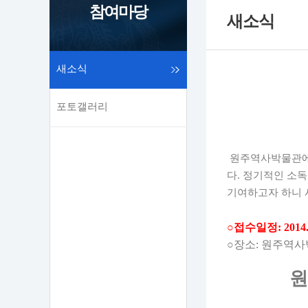
참여마당
새소식
새소식
포토갤러리
원주역사박물관
다
.
정기적인 소독
기여하고자 하니 
○
접수일정
: 2014.
○
장소
:
원주역사
원주 지