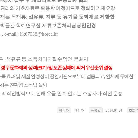
신청서 접수 후 개별적으로 운송날짜 협의
재관리의 기초자료로 활용할 예정이므로 정확히 기재요망
화재는 목재류
,
섬유류
,
지류 등 유기물 문화재로 제한함
박물관 학예연구실 지류보존처리담당
임인경
 , e-mail : lik07038
@korea.kr
류
,
섬유류 등 소독처리가
필수적인 문화
재
 경우 문화재의 성격
(
크기
)
및 보존 상태에 의거 우선순위 결정
소독 효과 및 재질 안정성이 공인기관으로부터 검증되고, 인체에 무해한
는 친환경 소독법 실시
의 작업방식으로 인해 유물 인수 인계는 소장자가 직접 운송
작성자
관리자
등록일
2014.04.24
조회