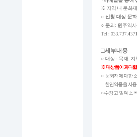
-
이메일을 통해 
※
지역 내 문화
○
신청 대상 문
○
문의
:
원주역사
Tel : 033.737.4371
□
세부내용
○
대상
:
목재
,
지
※
대상품이 과다할
○
문화재에 대한 
천연약품을 사용하
○
수장고 밀폐소독