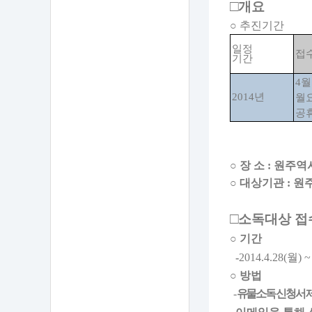
□
개요
○
추진기간
일정
접수
기간
4
2014
년
월
공
○
장 소
:
원주역
○
대상기관
:
원주
□
소독대상 접
○
기간
-
2014.4.28(
월
) 
○
방법
-
유물소독 신청서 