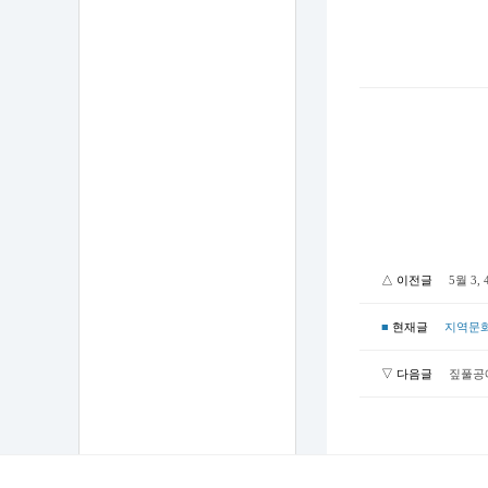
△ 이전글
5월 3
■
현재글
지역문화
▽ 다음글
짚풀공예