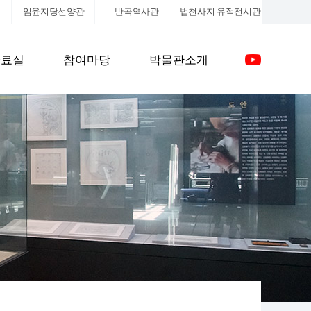
임윤지당선양관
반곡역사관
법천사지
유적전시관
자료실
참여마당
박물관소개