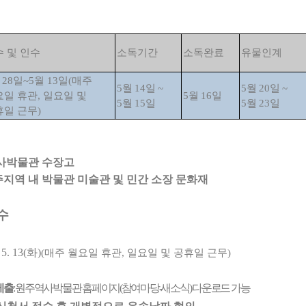
 및 인수
소독기간
소독완료
유물인계
월
28
일
~5
월
13
일
(
매주
5
월
14
일
~
5
월
20
일
~
요일 휴관
,
일요일 및
5
월
16
일
5
월
15
일
5
월
23
일
휴일 근무
)
사박물관 수장고
지역 내 박물관 미술관 및 민간 소장 문화재
수
~ 5. 13(화
)
(
매주 월요일 휴관
,
일요일 및 공휴일 근무
)
제출
:
원주역사박물관 홈페이지
(
참여마당
-
새소식
)
다운로드 가능